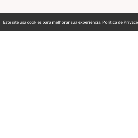
Este site usa cookies para melhorar sua experiência.
Política de Privac
Atendimento
Páginas
Horário de atendimento das 08hs às 18hs.
Professores(as)
+55 19 97409-7830
Fale Conosco
Selos e certificados
Formas de pagamento