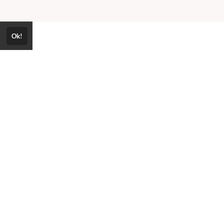
Ok!
Consultar Certificado
Consulte aqui a autenticidade do certificado.