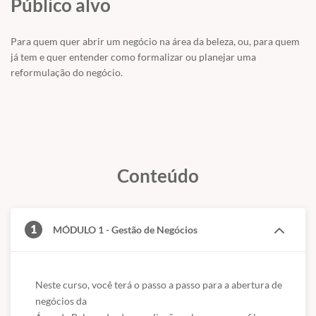
Público alvo
VEJA O QUE IRÁ APRENDER:
Para quem quer abrir um negócio na área da beleza, ou, para quem
1. Quero montar meu negócio na área da Beleza. E agora?
já tem e quer entender como formalizar ou planejar uma
reformulação do negócio.
2. Etapas para a abertura de um Negócio de Beleza ? Formalização
3. Etapas para a abertura de Negócios da Beleza - Processo Legal
4. Etapas para a abertura de Negócios da Beleza ? Planejamento
5. Canvas da Beleza
Conteúdo
6. Lei do Salão Parceiro: o que você precisa saber
7. Ferramentas de Gestão: Indicadores e processos importantes
para o sucesso do seu negócio
1
MÓDULO 1 - Gestão de Negócios
8. Gestão de Processos e Sistemas
9. Encerramento ? Módulo Gestão de Negócios
Neste curso, você terá o passo a passo para a abertura de 
negócios da
