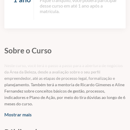
Fique tranquilo, você poderá participar
desse curso em até 1 ano após a
matrícula.
Sobre o Curso
Neste curso, você terá o passo a passo para a abertura de negócios
da Área da Beleza, desde a avaliação sobre o seu perfil
empreendedor, até as etapas de processo legal, formalização e
planejamento. Também terá a mentoria de Ricardo Gimenes e Aline
Fernandez sobre conceitos básicos de gestão, processos,
indicadores e Plano de Ação, por meio do tira dúvidas ao longo de 6
meses do curso.
Tudo isso de forma muito didática e de profissionais que vivem o
Mostrar mais
dia a dia do salão de beleza!