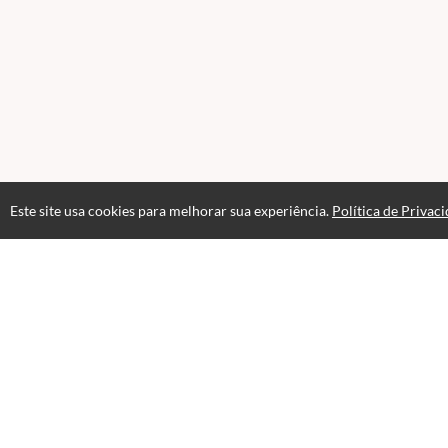
Este site usa cookies para melhorar sua experiência.
Política de Privac
Professores(as)
ALINE FERNANDEZ
Jornalista
Sou apaixonada por desenvolvimento humano! Quer encontrar