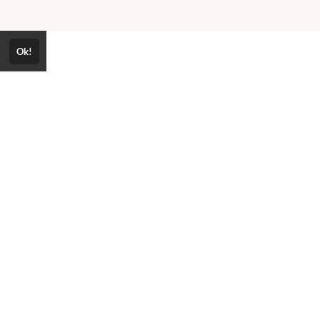
Ok!
Consultar Certificado
Consulte aqui a autenticidade do certificado.