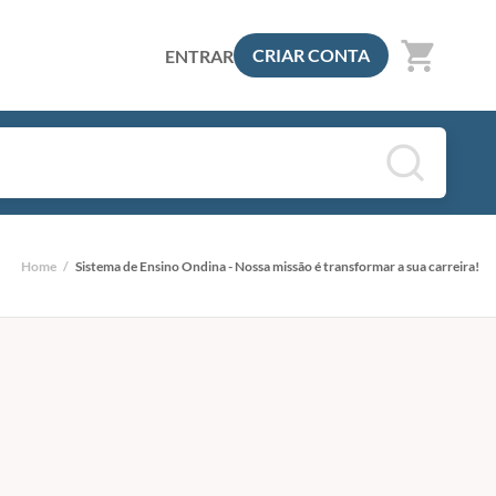
shopping_cart
CRIAR CONTA
ENTRAR
Home
/
Sistema de Ensino Ondina - Nossa missão é transformar a sua carreira!