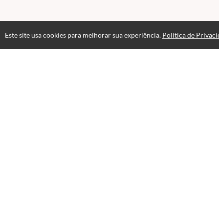
Este site usa cookies para melhorar sua experiência.
Política de Privac
Atendimento
Páginas
Horário de atendimento das 08hs às 18hs.
Professores(as)
+55 19 97409-7830
Fale Conosco
Selos e certificados
Formas de pagamento