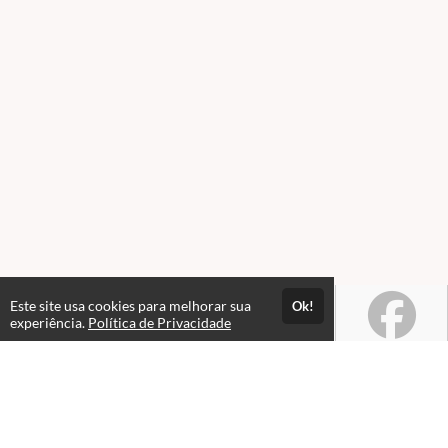
Este site usa cookies para melhorar sua
Ok!
experiência.
Política de Privacidade
Atendimento
Horário de atendimento das 08hs às 18hs.
+55 19 97409-7830