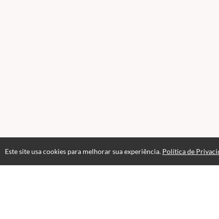
Este site usa cookies para melhorar sua experiência.
Política de Privac
Atendimento
Páginas
Horário de atendimento das 08hs às 18hs.
Professores(as)
+55 19 97409-7830