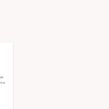
 de
orma