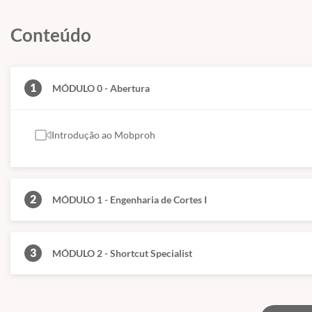
MÓDULO 6 - Expert Blonde Master em Mechas -7 aulas
MÓDULO 7 - Expert Blonde Corrections - 4 aulas
Conteúdo
MÓDULO 8 - Expert Blonde Balayagem - 3 aulas
MÓDULO 9 - Arquitetura do Penteado - 6 aulas
1
MÓDULO 0 - Abertura
MÓDULO 10 - Penteados com Tranças - 5 aulas
MÓDULO 11 - Penteados para Noivas e Festas - 5 aulas
Introdução ao Mobproh
MÓDULO 12 - Penteados Russos - 4 aulas
MÓDULO 13 - Barber Trends - 6 aulas
2
MÓDULO 1 - Engenharia de Cortes I
3
MÓDULO 2 - Shortcut Specialist