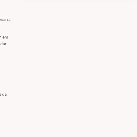
bearia
.
am em
udar
s da