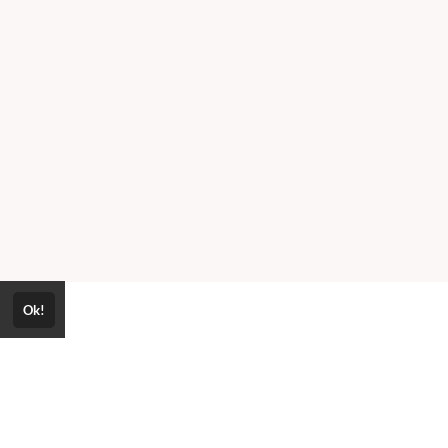
Ok!
Consultar Certificado
Consulte aqui a autenticidade do certificado.