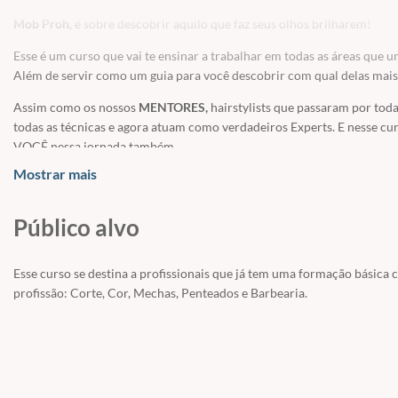
Mob Proh
, é sobre descobrir aquilo que faz seus olhos brilharem!
Esse é um curso que vai te ensinar a trabalhar em todas as áreas que u
Além de servir como um guia para você descobrir com qual delas mais se
Assim como os nossos
MENTORES,
hairstylists que passaram por toda
todas as técnicas e agora atuam como verdadeiros Experts. E nesse cu
VOCÊ nessa jornada também.
Mostrar mais
O que você vai aprender:
Público alvo
MÓDULO 1
- Engenharia de Cortes - 8 aulas
Esse curso se destina a profissionais que já tem uma formação básica 
MÓDULO 2 - Engenharia de Cortes II - 6 aulas
profissão: Corte, Cor, Mechas, Penteados e Barbearia.
MÓDULO 3 - Shortcut Specialist - 6 aulas
MÓDULO 4 - Colorimetria Básica - 5 aulas
MÓDULO 5 - Color Advanced - 5 aulas