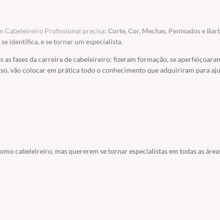
m Cabeleireiro Profissional precisa:
Corte, Cor, Mechas, Penteados e Bar
 identifica, e se tornar um especialista.
s as fases da carreira de cabeleireiro: fizeram formação, se aperfeiçoar
rso, vão colocar em prática todo o conhecimento que adquiriram para aj
como cabeleireiro, mas quererem se tornar especialistas em todas as área