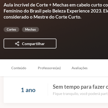
Aula incrível de Corte + Mechas em cabelo curto 
Feminino do Brasil pelo Beleza Experience 2023. E
considerado o Mestre do Corte Curto.
Cortes
Mechas
Compartilhar
Conteúdo
Professores(as)
Avaliações
Sem tempo para fazer o
1 ano
Fique tranquilo, você poderá part