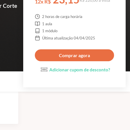
R$ 220,00 à vista
12x R$
r Corte
2 horas de carga horária
1 aula
1 módulo
Última atualização 04/04/2025
Comprar agora
Adicionar cupom de desconto?