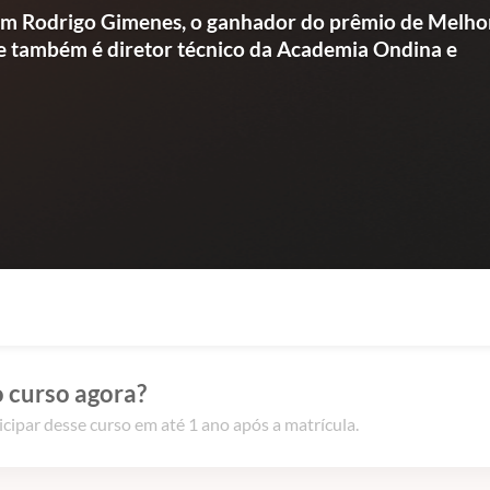
com Rodrigo Gimenes, o ganhador do prêmio de Melho
le também é diretor técnico da Academia Ondina e
 curso agora?
icipar desse curso em até 1 ano após a matrícula.